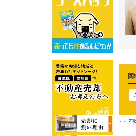
関
＜＜ 不