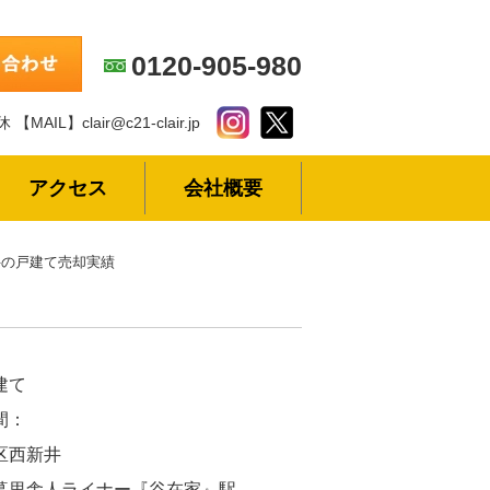
0120-905-980
休
【MAIL】clair@c21-clair.jp
アクセス
会社概要
の戸建て売却実績
建て
間：
区西新井
暮里舎人ライナー『谷在家』駅