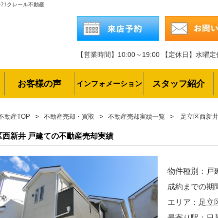
21クレール不動産
【営業時間】10:00～19:00
【定休日】水曜定
お客様の声
スタッフ紹介
インフォメーション
不動産TOP
不動産売却・買取
不動産売却実績一覧
足立区西新井
区西新井 戸建ての不動産売却実績
物件種別：戸
成約までの期
エリア：足立
最寄り駅：日