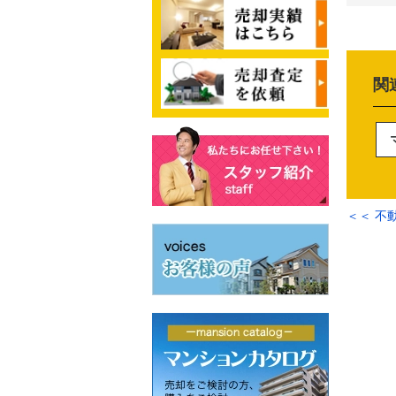
関
＜＜ 不