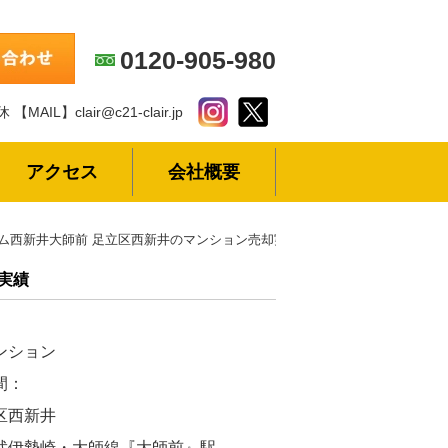
0120-905-980
休
【MAIL】clair@c21-clair.jp
アクセス
会社概要
ム西新井大師前 足立区西新井のマンション売却実績
実績
ンション
間：
区西新井
武伊勢崎・大師線『大師前』駅