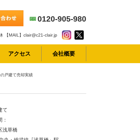
0120-905-980
休
【MAIL】clair@c21-clair.jp
アクセス
会社概要
の戸建て売却実績
建て
間：
区浅草橋
R中央・総武線『浅草橋』駅