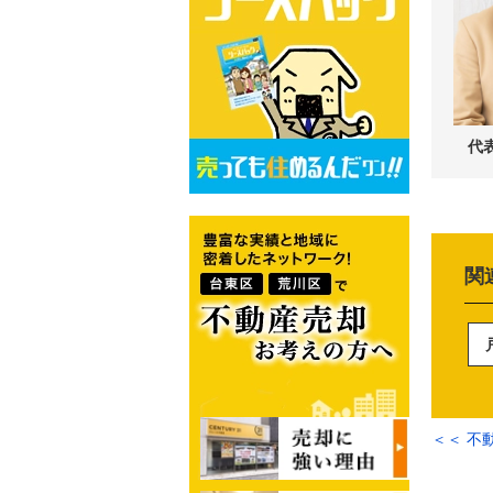
代
関
＜＜ 不