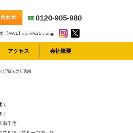
0120-905-980
休
【MAIL】clair@c21-clair.jp
アクセス
会社概要
の戸建て売却実績
建て
間：
区南千住
電荒川線『荒川一中前』駅