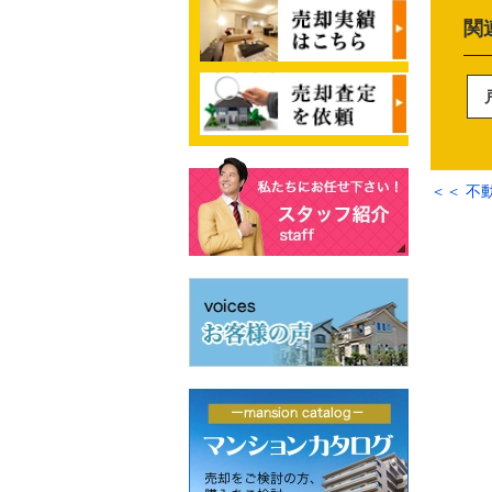
関
＜＜ 不