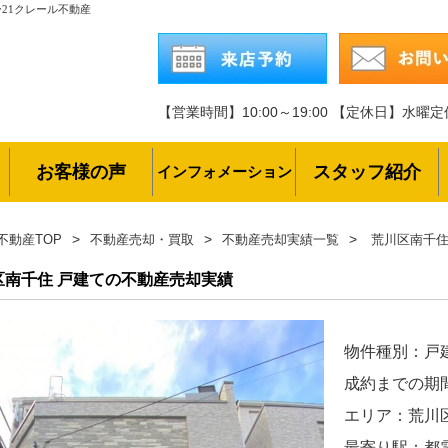
21クレール不動産
【営業時間】10:00～19:00
【定休日】水曜定
お客様の声
スタッフ紹介
インフォメーション
不動産TOP
不動産売却・買取
不動産売却実績一覧
荒川区南千住
区南千住 戸建ての不動産売却実績
物件種別：戸
成約までの期
エリア：荒川
最寄り駅：都