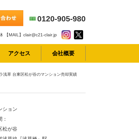
0120-905-980
休
【MAIL】clair@c21-clair.jp
アクセス
会社概要
ラ浅草 台東区松が谷のマンション売却実績
ンション
間：
区松が谷
営浅草線『浅草橋』駅