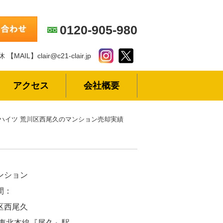
0120-905-980
休
【MAIL】clair@c21-clair.jp
アクセス
会社概要
ハイツ 荒川区西尾久のマンション売却実績
ンション
間：
区西尾久
R東北本線『尾久』駅