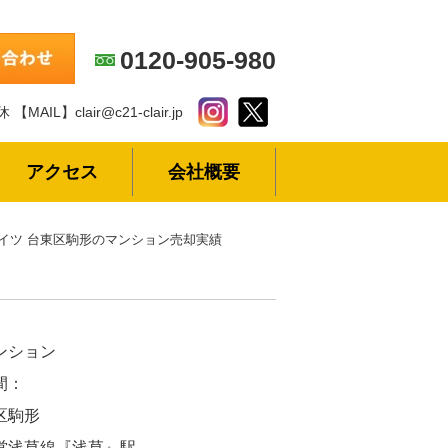
0120-905-980
休
【MAIL】clair@c21-clair.jp
アクセス
会社概要
イツ 台東区駒形のマンション売却実績
ンション
間：
区駒形
営浅草線『浅草』駅