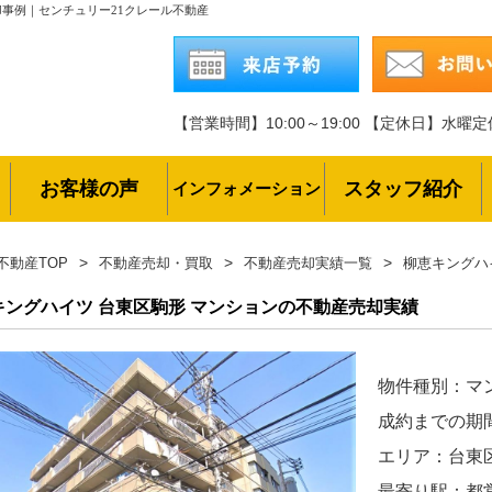
事例｜センチュリー21クレール不動産
【営業時間】10:00～19:00
【定休日】水曜定
お客様の声
スタッフ紹介
インフォメーション
不動産TOP
不動産売却・買取
不動産売却実績一覧
柳恵キングハ
キングハイツ
台東区駒形 マンションの不動産売却実績
物件種別：マ
成約までの期
エリア：台東
最寄り駅：都