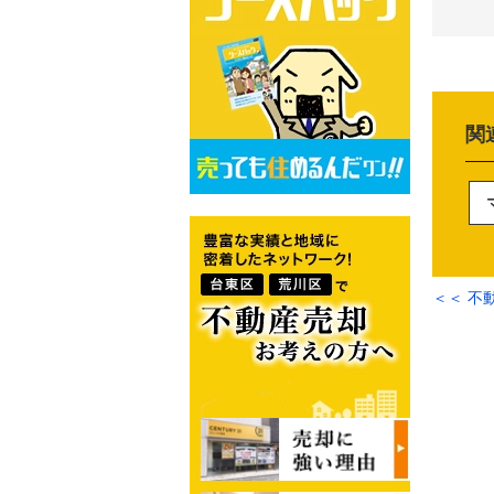
関
＜＜ 不