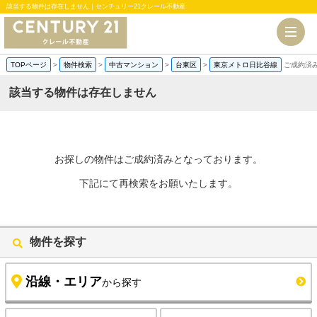
該当する物件は存在しません｜センチュリー21クレール不動産
TOPページ
>
物件検索
>
中古マンション
>
台東区
>
東京メトロ日比谷線
ご成約済
該当する物件は存在しません
お探しの物件はご成約済みとなっております。
下記にて再検索をお願いたします。
物件を探す
沿線・エリア
から探す