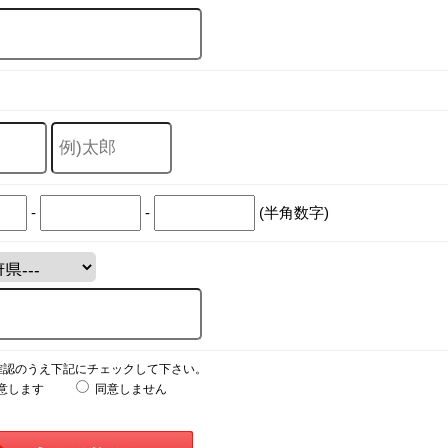
-
-
(半角数字)
確認のうえ下記にチェックして下さい。
意します
同意しません