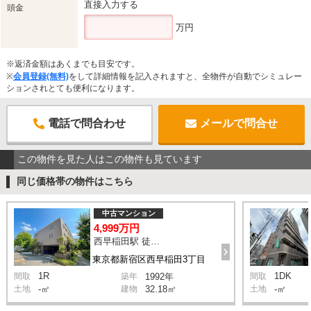
直接入力する
頭金
万円
※返済金額はあくまでも目安です。
※
会員登録(無料)
をして詳細情報を記入されますと、全物件が自動でシミュレー
ションされとても便利になります。
電話で問合わせ
メールで問合せ
この物件を見た人はこの物件も見ています
同じ価格帯の物件はこちら
中古マンション
4,999万円
西早稲田駅 徒歩11分
東京都新宿区西早稲田3丁目
1R
1DK
間取
築年
1992年
間取
土地
-㎡
建物
32.18㎡
土地
-㎡