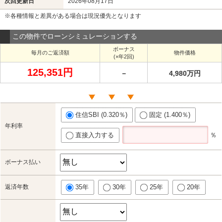
次回更新日
2026年08月17日
※各種情報と差異がある場合は現況優先となります
この物件でローンシミュレーションする
ボーナス
毎月のご返済額
物件価格
(×年2回)
125,351円
－
4,980万円
住信SBI (0.320％)
固定 (1.400％)
年利率
直接入力する
％
ボーナス払い
返済年数
35年
30年
25年
20年