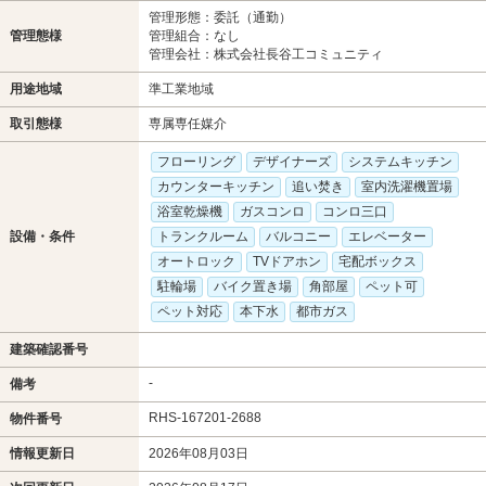
管理形態：委託（通勤）
管理態様
管理組合：なし
管理会社：株式会社長谷工コミュニティ
用途地域
準工業地域
取引態様
専属専任媒介
フローリング
デザイナーズ
システムキッチン
カウンターキッチン
追い焚き
室内洗濯機置場
浴室乾燥機
ガスコンロ
コンロ三口
設備・条件
トランクルーム
バルコニー
エレベーター
オートロック
TVドアホン
宅配ボックス
駐輪場
バイク置き場
角部屋
ペット可
ペット対応
本下水
都市ガス
建築確認番号
-
備考
RHS-167201-2688
物件番号
情報更新日
2026年08月03日