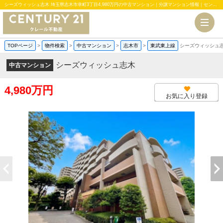
シーズウィッシュ志木 埼玉県志木市幸町3丁目4,980万円の中古マンション｜分譲マンション情報｜センチュリー21クレール不動産
TOPページ
>
物件検索
>
中古マンション
>
志木市
>
東武東上線
シーズウィッシュ
シーズウィッシュ志木
中古マンション
4,980万円
お気に入り登録