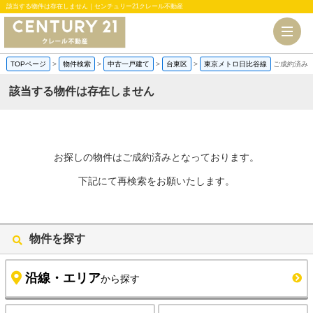
該当する物件は存在しません｜センチュリー21クレール不動産
TOPページ
>
物件検索
>
中古一戸建て
>
台東区
>
東京メトロ日比谷線
ご成約済み
該当する物件は存在しません
お探しの物件はご成約済みとなっております。
下記にて再検索をお願いたします。
物件を探す
沿線・エリア
から探す