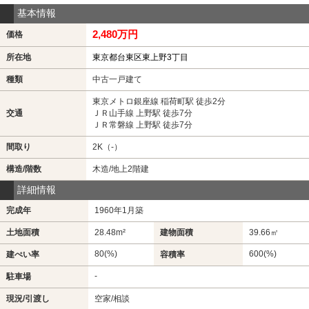
基本情報
2,480万円
価格
所在地
東京都台東区東上野3丁目
種類
中古一戸建て
東京メトロ銀座線 稲荷町駅 徒歩2分
交通
ＪＲ山手線 上野駅 徒歩7分
ＪＲ常磐線 上野駅 徒歩7分
間取り
2K（-）
構造/階数
木造/地上2階建
詳細情報
完成年
1960年1月築
土地面積
28.48m²
建物面積
39.66㎡
80(%)
600(%)
建ぺい率
容積率
-
駐車場
現況/引渡し
空家/相談