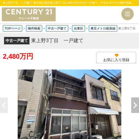
東上野3丁目 一戸建て 東京都台東区東上野3丁目2,480万円の中古一戸建て｜中古住宅や中古物件情報｜センチュリー21クレール不動産
TOPページ
>
物件検索
>
中古一戸建て
>
台東区
>
東京メトロ銀座線
東上野3丁目
東上野3丁目 一戸建て
中古一戸建て
2,480万円
お気に入り登録