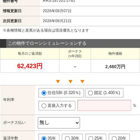
RHS-167201-2781
物件番号
情報更新日
2026年08月07日
次回更新日
2026年08月21日
※各種情報と差異がある場合は現況優先となります
この物件でローンシミュレーションする
ボーナス
毎月のご返済額
物件価格
(×年2回)
62,423円
－
2,480万円
住信SBI (0.320％)
固定 (1.400％)
年利率
直接入力する
％
ボーナス払い
返済年数
35年
30年
25年
20年