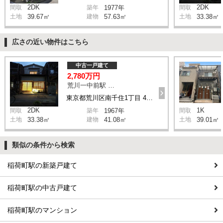
2DK
2DK
間取
築年
1977年
間取
土地
39.67㎡
建物
57.63㎡
土地
33.38㎡
広さの近い物件はこちら
中古一戸建て
2,780万円
荒川一中前駅 徒歩2分
東京都荒川区南千住1丁目 41-9
2DK
1K
間取
築年
1967年
間取
土地
33.38㎡
建物
41.08㎡
土地
39.01㎡
類似の条件から検索
稲荷町駅の新築戸建て
稲荷町駅の中古戸建て
稲荷町駅のマンション