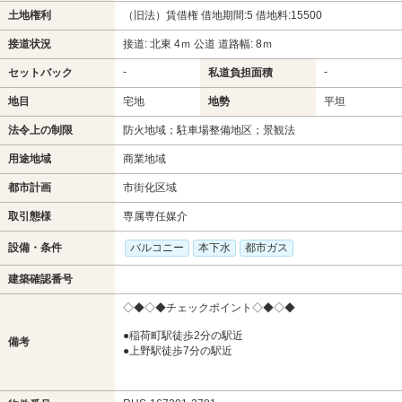
土地権利
（旧法）賃借権 借地期間:5 借地料:15500
接道状況
接道: 北東 4ｍ 公道 道路幅: 8ｍ
-
-
セットバック
私道負担面積
地目
宅地
地勢
平坦
法令上の制限
防火地域；駐車場整備地区；景観法
用途地域
商業地域
都市計画
市街化区域
取引態様
専属専任媒介
設備・条件
バルコニー
本下水
都市ガス
建築確認番号
◇◆◇◆チェックポイント◇◆◇◆
●稲荷町駅徒歩2分の駅近
備考
●上野駅徒歩7分の駅近