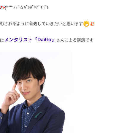
(*´꒳`ﾉﾉﾞ☆ﾊﾟﾁﾊﾟﾁﾊﾟﾁﾊﾟﾁ
彰されるように善処していきたいと思います
メンタリスト『DaiGo』
は
さんによる講演です