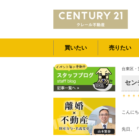
買いたい
売りたい
台東区・
セン
こんにち
先日、『