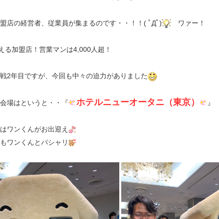
盟店の経営者、従業員が集まるのです・・！！( ﾟДﾟ)
ワァー！
超える加盟店！営業マンは4,000人超！
戦2年目ですが、今回も中々の迫力がありました
ホテルニューオータニ（東京）
会場はというと・・『
』
はワンくんがお出迎え
もワンくんとパシャリ