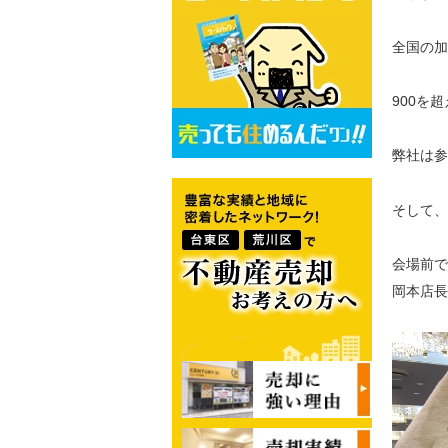
全国の加
900を
弊社は参
そして、
会場前で
岡本店長