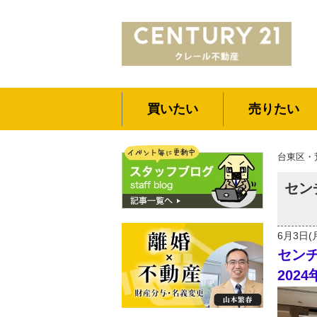
買いたい
売りたい
台東区・
セン
6月3日(
センチ
202