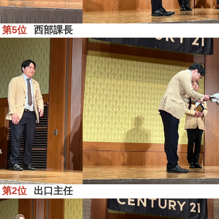
第5位
西部課長
区
第2位
出口主任
区