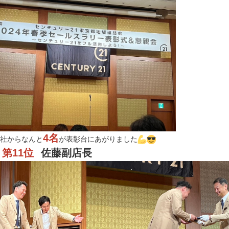
4名
社からなんと
が表彰台にあがりました
第11位
佐藤副店長
区