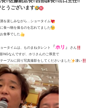
長‼佐藤副店長‼西部課長‼出口主任‼
でとうございます
酒を楽しみながら…ショータイム
に食べ物を撮るのを忘れてました
お食事でした
『
ホリ
』
ョータイムは、ものまねタレント
さん
影NGなんですが、ホリさんのご厚意で
テーブルに回り写真撮影をしてくださいました
凄い