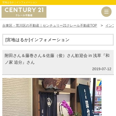
宮地はるか｜インフォメーション
台東区・荒川区の不動産｜センチュリー21クレール不動産TOP
インフ
[宮地はるか]
インフォメーション
附田さん＆藤巻さん＆佐藤（俊）さん歓迎会 in 浅草『和
ノ家 追分』さん
2019-07-12