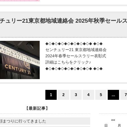
チュリー21東京都地域連絡会 2025年秋季セー
◆◇◆◇◆◇◆◇◆◇◆◇◆◇◆ ◆◇◆
センチュリー21 東京都地域連絡会
2024年春季セールスラリー表彰式
詳細はこちらをクリック♪
◆◇◆◇◆◇◆◇◆◇◆◇◆◇◆ ◆◇◆
1
2
3
4
5
...
7
【最新記事】
<<
朝顔まつりに行ってきました
日
月