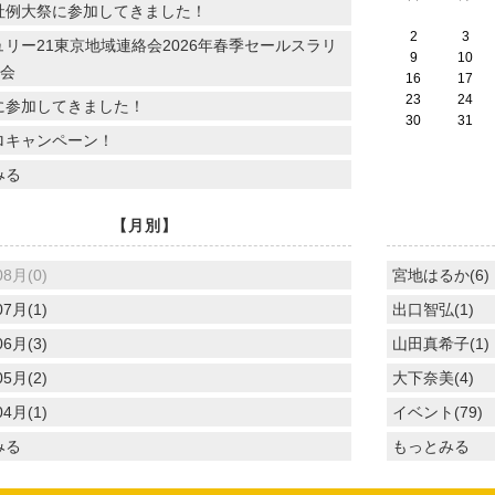
社例大祭に参加してきました！
2
3
リー21東京地域連絡会2026年春季セールスラリ
9
10
親会
16
17
23
24
に参加してきました！
30
31
ロキャンペーン！
みる
【月別】
08月(0)
宮地はるか(6)
07月(1)
出口智弘(1)
06月(3)
山田真希子(1)
05月(2)
大下奈美(4)
04月(1)
イベント(79)
みる
もっとみる