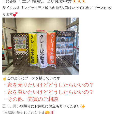
「三ノ輪駅」
徒歩4分
日比谷線
より
サイクルオリンピック三ノ輪の向側‼入口はいって右側にブースがあ
ります
このようにブースを構えています
・家を売りたいけどどうしたらいいの？
・家を買いたいけどどうしたらいいの？
・その他、売買のご相談
是非、買い物帰りにお気軽にお立ち寄りください
ご相談お待ちしております