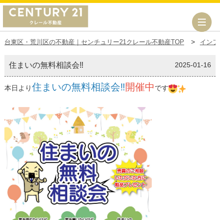
台東区・荒川区の不動産｜センチュリー21クレール不動産TOP
インフ
住まいの無料相談会‼
2025-01-16
住まいの無料相談会‼
開催中
本日より
です