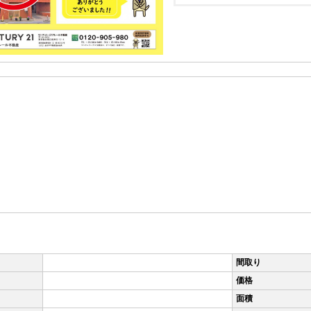
★その他の
間取り
価格
面積