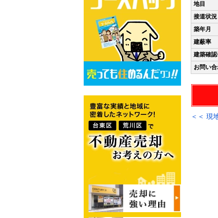
地目
接道状況
築年月
建蔽率
建築確認
お問い合
＜＜ 現