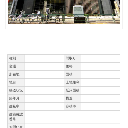
★その他の内観写真はこちらからご覧いただけます★
種別
間取り
交通
価格
所在地
面積
地目
土地権利
接道状況
延床面積
築年月
構造
建蔽率
容積率
建築確認
番号
お問い合