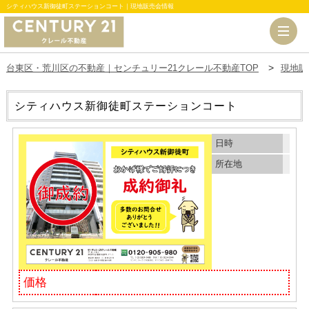
シティハウス新御徒町ステーションコート｜現地販売会情報
台東区・荒川区の不動産｜センチュリー21クレール不動産TOP
現地販
シティハウス新御徒町ステーションコート
日時
所在地
価格