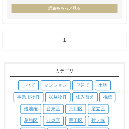
詳細をもっと見る
1
カテゴリ
すべて
マンション
戸建て
土地
事業用物件
収益物件
住み替え
相続
借地権
台東区
荒川区
足立区
葛飾区
江東区
墨田区
竹ノ塚