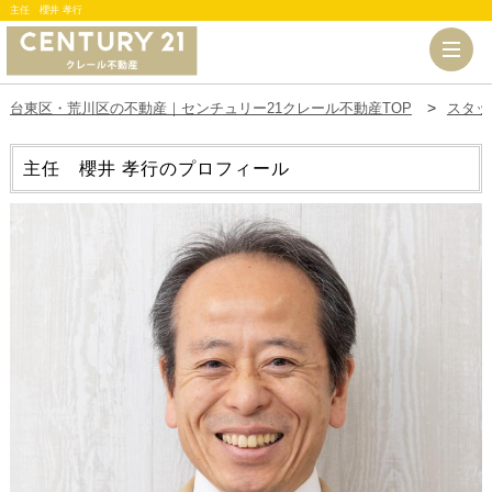
主任 櫻井 孝行
台東区・荒川区の不動産｜センチュリー21クレール不動産TOP
スタッ
主任 櫻井 孝行のプロフィール