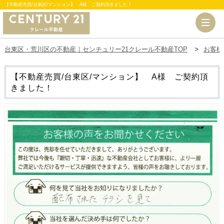
【不動産売買/台東区/マンション】 A様 ご契約頂きました！
台東区・荒川区の不動産｜センチュリー21クレール不動産TOP
お客様
【不動産売買/台東区/マンション】 A様 ご契約頂
きました！