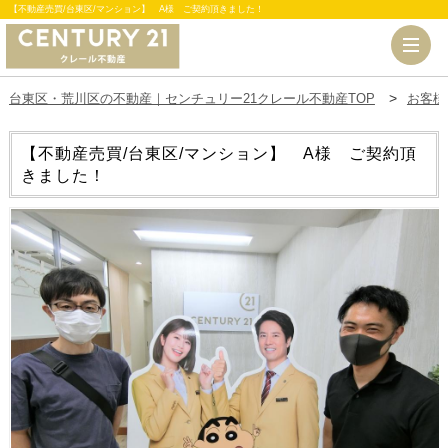
【不動産売買/台東区/マンション】 A様 ご契約頂きました！
台東区・荒川区の不動産｜センチュリー21クレール不動産TOP
お客様
【不動産売買/台東区/マンション】 A様 ご契約頂
きました！