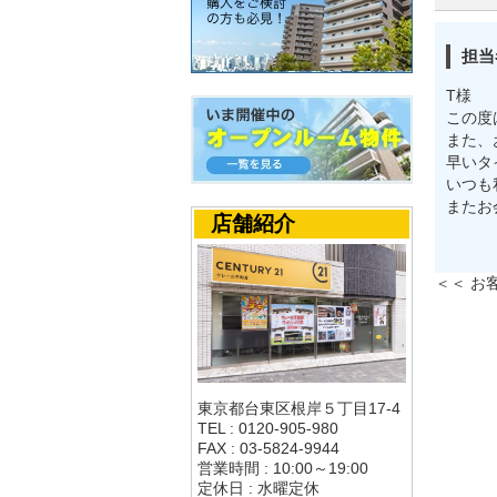
担当
T様
この度
また、
早いタ
いつも
またお
店舗紹介
＜＜ お
東京都台東区根岸５丁目17-4
TEL : 0120-905-980
FAX : 03-5824-9944
営業時間 : 10:00～19:00
定休日 : 水曜定休