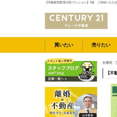
【不動産売買/荒川区/マンション】T様 ご売却いただ
買いたい
売りたい
台東区・
【不