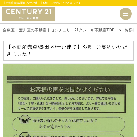
【不動産売買/墨田区/一戸建て】K様 ご契約いただきました！
台東区・荒川区の不動産｜センチュリー21クレール不動産TOP
お客様
【不動産売買/墨田区/一戸建て】K様 ご契約いただ
きました！