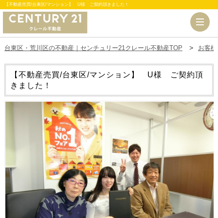
【不動産売買/台東区/マンション】 U様 ご契約頂きました！
台東区・荒川区の不動産｜センチュリー21クレール不動産TOP
お客様
【不動産売買/台東区/マンション】 U様 ご契約頂
きました！