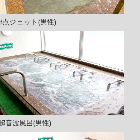
8点ジェット(男性)
超音波風呂(男性)