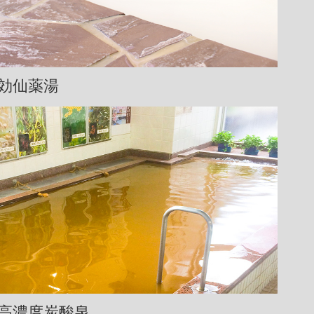
効仙薬湯
高濃度炭酸泉