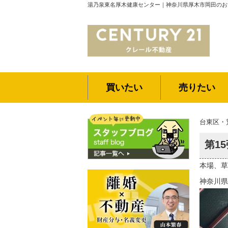
湯乃泉東名厚木健康センター｜神奈川県厚木市岡田のおすすめ温
買いたい
売りたい
台東区・
第1
本場、草
神奈川県