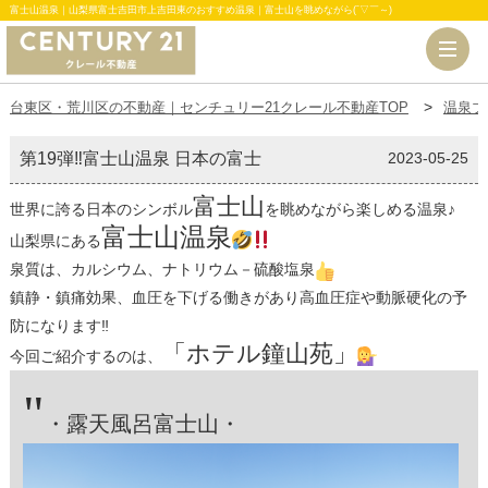
富士山温泉｜山梨県富士吉田市上吉田東のおすすめ温泉｜富士山を眺めながら(ˉ▽￣～)
台東区・荒川区の不動産｜センチュリー21クレール不動産TOP
温泉ブ
第19弾‼富士山温泉 日本の富士
2023-05-25
富士山
世界に誇る日本のシンボル
を眺めながら楽しめる温泉♪
富士山温泉
山梨県にある
泉質は、カルシウム、ナトリウム－硫酸塩泉
鎮静・鎮痛効果、血圧を下げる働きがあり高血圧症や動脈硬化の予
防になります‼
「ホテル鐘山苑」
今回ご紹介するのは、
"
・露天風呂富士山・