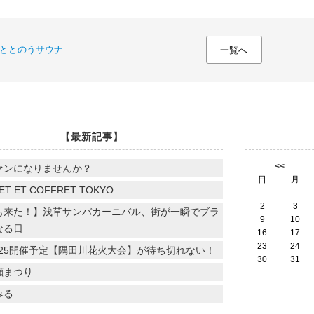
ととのうサウナ
一覧へ
【最新記事】
<<
ァンになりませんか？
日
月
ET ET COFFRET TOKYO
2
3
も来た！】浅草サンバカーニバル、街が一瞬でブラ
9
10
なる日
16
17
23
24
.7.25開催予定【隅田川花火大会】が待ち切れない！
30
31
顔まつり
みる