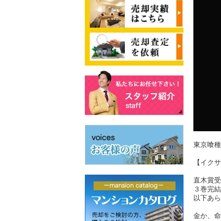
東京喰種
【イクサ
直木賞受
３巻完結
以下あら
金か、命