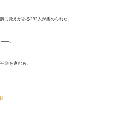
腕に覚えがある292人が集められた。
つ――。
がら道を進むも、