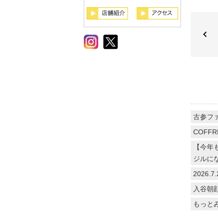
古参フ
COFFR
【今年
ジルに
2026
入谷朝
もっと