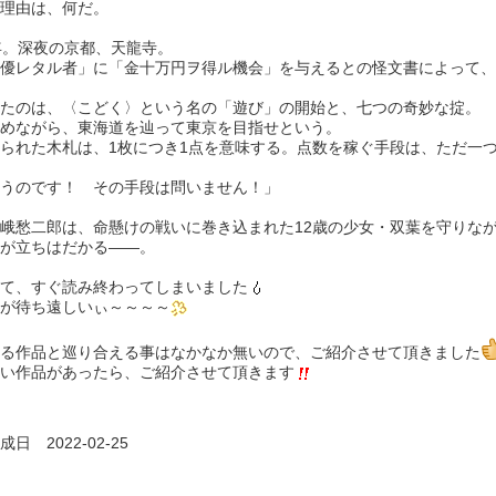
理由は、何だ。
年。深夜の京都、天龍寺。
優レタル者」に「金十万円ヲ得ル機会」を与えるとの怪文書によって、
たのは、〈こどく〉という名の「遊び」の開始と、七つの奇妙な掟。
めながら、東海道を辿って東京を目指せという。
られた木札は、1枚につき1点を意味する。点数を稼ぐ手段は、ただ一
うのです！ その手段は問いません！」
峨愁二郎は、命懸けの戦いに巻き込まれた12歳の少女・双葉を守りな
が立ちはだかる――。
て、すぐ読み終わってしまいました
が待ち遠しいぃ～～～～
る作品と巡り合える事はなかなか無いので、ご紹介させて頂きました
い作品があったら、ご紹介させて頂きます
日 2022-02-25