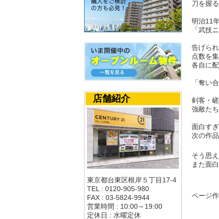
刀を握る
明治11
「武技ニ
告げられ
点数を集
各自に配
「奪い合
店舗紹介
剣客・嵯
強敵たち
面白すぎ
次の作品
そう思え
また面白
東京都台東区根岸５丁目17-4
TEL : 0120-905-980
ページ作成
FAX : 03-5824-9944
営業時間 : 10:00～19:00
定休日 : 水曜定休