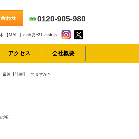
0120-905-980
休
【MAIL】clair@c21-clair.jp
アクセス
会社概要
最近【読書】してますか？
の頃。