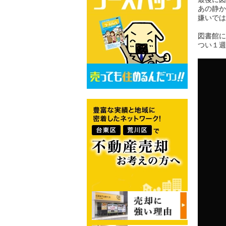
あの静か
嫌いでは
図書館に
つい１週