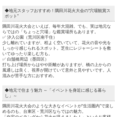
◆地元スタッフおすすめ！隅田川花火大会の“穴場観賞ス
ポット”
隅田川花火大会といえば、毎年大混雑。でも、実は地元な
らではの「ちょっと穴場」な鑑賞場所もあります。
✅
汐入公園（荒川区南千住）
少し離れていますが、程よく空いていて、花火の音や光を
しっかり感じられるスポット。芝生にレジャーシートを敷
いてゆったり楽しむ方も。
✅
白鬚橋周辺（墨田区）
打ち上げ場所からはやや距離がありますが、橋の上からの
風通しは良く、視界が開けていて意外と見やすいです。人
混みが苦手な方におすすめ。
◆地元で住まう魅力 ～「イベントを身近に感じる暮ら
し」～
隅田川花火大会のような大きなイベントが“生活圏内”で楽し
めるのも、台東区・荒川区ならではの魅力。
「自宅のベランダから花火が見えました！」というお客様