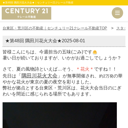
★第48回 隅田川花火大会★｜センチュリー21クレール不動産
台東区・荒川区の不動産｜センチュリー21クレール不動産TOP
スタッ
★第48回 隅田川花火大会★
2025-08-01
皆様こんにちは、今週担当の五味(ごみ)です
暑い日が続いておりますが、いかがお過ごしでしょうか？
さて、夏の風物詩といえば…そう、
＊花火＊
ですね！！
「
隅田川花火大会
」
先日は
が無事開催され、
の華
約2万発
やかな花火が東京の夏の夜空を彩りました。
弊社が拠点とする台東区・荒川区は、花火大会当日のにぎ
わいを間近に感じられる場所でもあります。