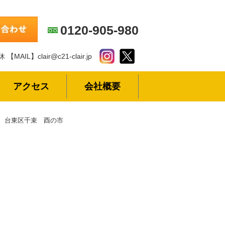
0120-905-980
休
【MAIL】clair@c21-clair.jp
アクセス
会社概要
台東区千束 酉の市