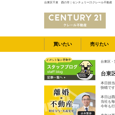
台東区千束 酉の市｜センチュリー21クレール不動産
買いたい
売りたい
台東区・
台東
本日担当
快晴ですね
本日は酉
当社も毎
今年も行