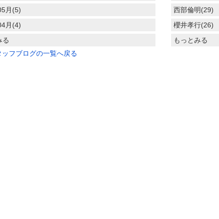
05月(5)
西部倫明(29)
04月(4)
櫻井孝行(26)
みる
もっとみる
タッフブログの一覧へ戻る