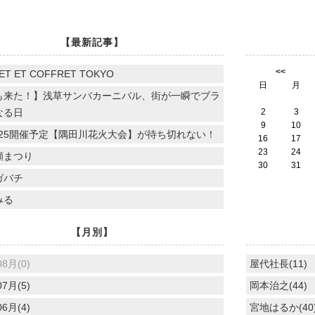
【最新記事】
<<
ET ET COFFRET TOKYO
日
月
も来た！】浅草サンバカーニバル、街が一瞬でブラ
なる日
2
3
9
10
.7.25開催予定【隅田川花火大会】が待ち切れない！
16
17
23
24
顔まつり
30
31
ガバチ
みる
【月別】
08月(0)
屋代社長(11)
07月(5)
岡本治之(44)
06月(4)
宮地はるか(40