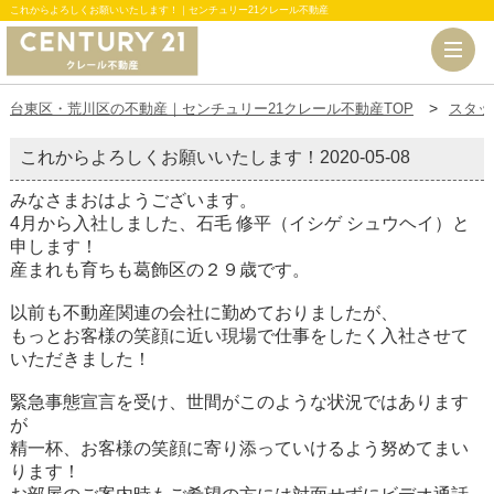
これからよろしくお願いいたします！｜センチュリー21クレール不動産
台東区・荒川区の不動産｜センチュリー21クレール不動産TOP
スタッ
これからよろしくお願いいたします！
2020-05-08
みなさまおはようございます。
4月から入社しました、石毛 修平（イシゲ シュウヘイ）と
申します！
産まれも育ちも葛飾区の２９歳です。
以前も不動産関連の会社に勤めておりましたが、
もっとお客様の笑顔に近い現場で仕事をしたく入社させて
いただきました！
緊急事態宣言を受け、世間がこのような状況ではあります
が
精一杯、お客様の笑顔に寄り添っていけるよう努めてまい
ります！