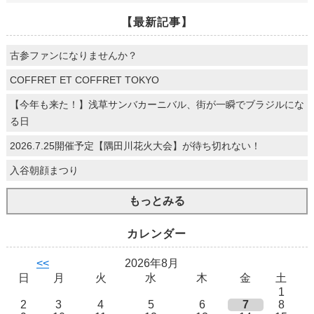
【最新記事】
古参ファンになりませんか？
COFFRET ET COFFRET TOKYO
【今年も来た！】浅草サンバカーニバル、街が一瞬でブラジルにな
る日
2026.7.25開催予定【隅田川花火大会】が待ち切れない！
入谷朝顔まつり
もっとみる
カレンダー
<<
2026年8月
日
月
火
水
木
金
土
1
2
3
4
5
6
7
8