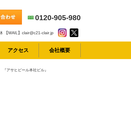
0120-905-980
休
【MAIL】clair@c21-clair.jp
アクセス
会社概要
『アサヒビール本社ビル』