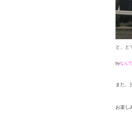
と、と
by
なん
また、
お楽し