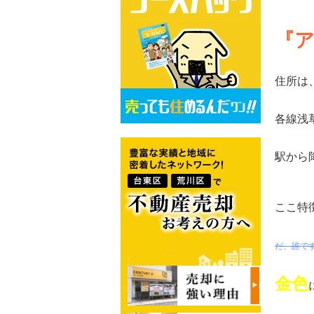
『
住所は、
各線浅
駅から
ここ特
だ、誰で
金色