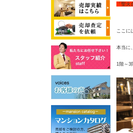
「聖火
ここに
本当に
1階～