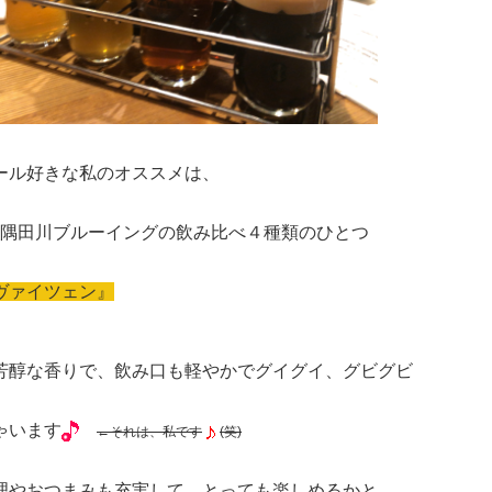
ール好きな私のオススメは、
YO隅田川ブルーイングの飲み比べ４種類のひとつ
ヴァイツェン』
芳醇な香りで、飲み口も軽やかでグイグイ、グビグビ
ゃいます
←それは、私です
(笑)
理やおつまみも充実して、とっても楽しめるかと