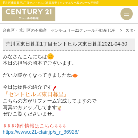
荒川区東日暮里1丁目セントヒルズ東日暮里｜センチュリー21クレール不動産
台東区・荒川区の不動産｜センチュリー21クレール不動産TOP
スタッ
荒川区東日暮里1丁目セントヒルズ東日暮里
2021-04-30
みなさんこんにちは
本日の担当の岡本でございます。
だいぶ暖かくなってきましたね
今日は物件の紹介です
『セントヒルズ東日暮里』
こちらの方がリフォーム完成してますので
写真の方アップしてます
ぜひご覧くださいませ。
⇩⇩⇩物件情報はこちら⇩⇩⇩
https://www.c21-clair.jp/s_r_36928/