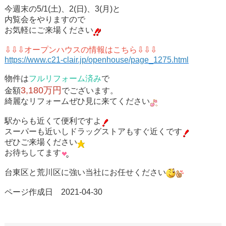
今週末の
5/1(土)、2(日)、3(月)
と
内覧会をやりますので
お気軽にご来場ください
⇩⇩⇩​​​​​​​オープンハウスの情報はこちら⇩​​​​​​​⇩​​​​​​​⇩
https://www.c21-clair.jp/openhouse/page_1275.html
物件は
フルリフォーム済み
で
3,180万円
金額
でございます。
綺麗なリフォームぜひ見に来てください
駅からも近くて便利ですよ
スーパーも近いしドラッグストアもすぐ近くです
ぜひご来場ください
お待ちしてます
台東区と荒川区に強い当社にお任せください
ページ作成日 2021-04-30