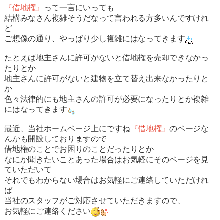
『借地権』
って一言にいっても
結構みなさん複雑そうだなって言われる
方多いんですけれ
ど
ご想像の通り、やっぱり少し複雑にはなってきます
たとえば地主さんに許可がないと借地権を売却できなかっ
たりとか
地主さんに許可がないと建物を立て替え出来なかったりと
か
色々法律的にも地主さんの許可
が必要になったりとか複雑
にはなってきます
最近、当社ホームページ上にですね
『借地権』
のページな
んかも開設
しておりますので
借地権のことでお困りのことだったりとか
なにか聞きたいことあった場合はお気軽にそのページを見
ていただ
いて
それでもわからない場合はお気軽にご連絡していただけれ
ば
当社の
スタッフがご対応させていただきますので、
お気軽にご連絡ください