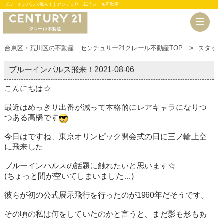
ブルーインパルス飛来！｜センチュリー21クレール不動産
台東区・荒川区の不動産｜センチュリー21クレール不動産TOP
スタッ
ブルーインパルス飛来！
2021-08-06
こんにちは☆
最近はめっきり出番が減って本格的にレアキャラになりつ
つある高橋です
今日はですね、東京オリンピック開会式の日に三ノ輪上空
に飛来した
ブルーインパルスの話題に触れたいと思います☆
(ちょっと間が空いてしまいました…)
彼らが初の公式展示飛行を行ったのが1960年だそうです。
その頃の私は何をしていたのかと言うと、まだ影も形もあ