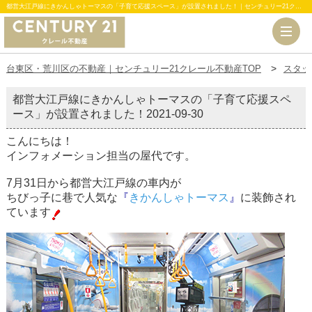
都営大江戸線にきかんしゃトーマスの「子育て応援スペース」が設置されました！｜センチュリー21クレール不動産
台東区・荒川区の不動産｜センチュリー21クレール不動産TOP
スタッ
都営大江戸線にきかんしゃトーマスの「子育て応援スペ
ース」が設置されました！
2021-09-30
こんにちは！
インフォメーション担当の屋代です。
7月31日から都営大江戸線の車内が
ちびっ子に巷で人気な
『
きかんしゃトーマス
』
に装飾され
ています