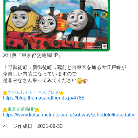
※出典『東京都交通局HP』
上野御徒町→新御徒町→蔵前と台東区を通る大江戸線が
今楽しい内装になっていますので
是非みなさん乗ってみてください
きかんしゃトーマスブログ
https://blog.thomasandfriends.jp/4785
東京交通局HP
https://www.kotsu.metro.tokyo.jp/subway/schedule/kosodate/i
ページ作成日 2021-09-30