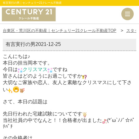
有言実行の男｜センチュリー21クレール不動産
台東区・荒川区の不動産｜センチュリー21クレール不動産TOP
スタッ
有言実行の男
2021-12-25
こんにちは♪
本日の担当岡本です。
今日は
クリスマス
ですね
皆さんはどのようにお過ごしですか
大切なご家族や恋人、友人と素敵なクリスマスにして下さ
い
さて、本日の話題は
先日行われた宅建試験についてです
当社社員の中でなんと！！合格者が出ました
(*´ω`ﾉﾉﾞ☆ﾊﾟ
ﾁﾊﾟﾁ
その合格者は。。。。。。。。。。。