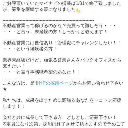
ご好評頂いていたマイナビの掲載は1/31で終了致しました
が、募集を継続する事になりました
----------------------------------------------------------------
不動産営業って稼げるのかな？売買って難しそう・・・
・・・と言う、
未経験の方
！しっかりと教えます！
不動産営業には自信あり！管理職にチャレンジしたい！！
・・・という
経験者の方
！
業界未経験だけど、頑張る営業さんをバックオフィスから
支えたい！
・・・と言う事務職希望の
あなた
！！
----------------------------------------------------------------
こんな方は、是非
HPの採用ページ
からお問い合わせ下さい
★
私たちは、成果を出すために頑張る
あなたをトコトン応援
します！！
会社と共に成長して下さる方、どしどしご応募下さい！
※定員になり次第、採用は終了させて頂きますので予めご了