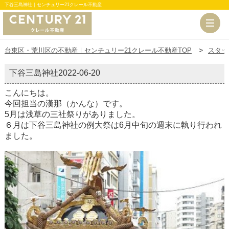
下谷三島神社｜センチュリー21クレール不動産
台東区・荒川区の不動産｜センチュリー21クレール不動産TOP
スタッ
下谷三島神社
2022-06-20
こんにちは。
今回担当の漢那（かんな）です。
5月は浅草の三社祭りがありました。
６月は下谷三島神社の例大祭は6月中旬の週末に執り行われ
ました。