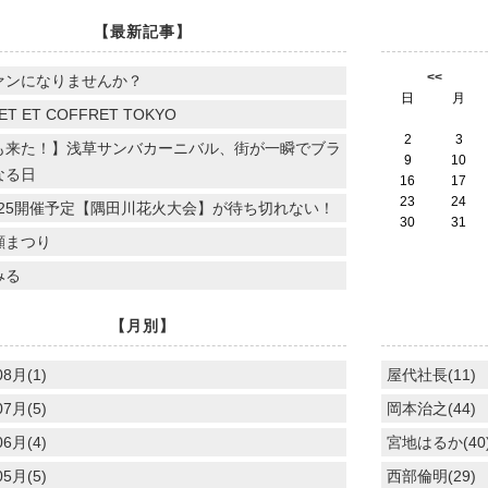
【最新記事】
<<
ァンになりませんか？
日
月
ET ET COFFRET TOKYO
2
3
も来た！】浅草サンバカーニバル、街が一瞬でブラ
9
10
なる日
16
17
23
24
.7.25開催予定【隅田川花火大会】が待ち切れない！
30
31
顔まつり
みる
【月別】
08月(1)
屋代社長(11)
07月(5)
岡本治之(44)
06月(4)
宮地はるか(40
05月(5)
西部倫明(29)