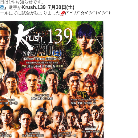
日は1件お知らせです。
陸
』
Krush.139 7月30日(土)
選手が
ールにてに試合が決まりました
(*´꒳`ﾉﾉﾞ☆ﾊﾟﾁﾊﾟﾁﾊﾟﾁﾊﾟﾁ