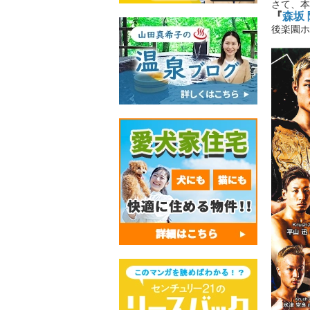
さて、本
『
森坂 
後楽園ホ