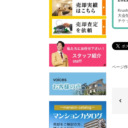
Kru
大会
チケ
ページ作成