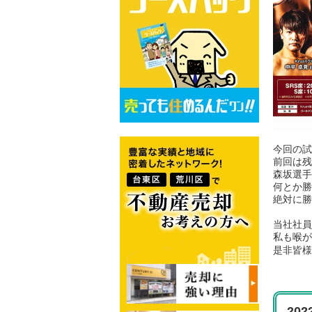
今回の試
前回は残
森坂選手
何とか勝
絶対に勝
当社社員
私も喉が
是非皆様
20