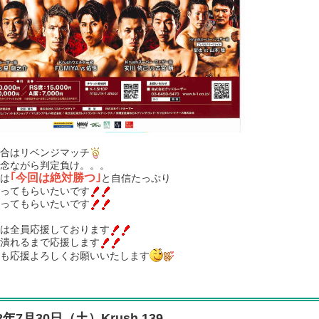
合はリベンジマッチ
念ながら判定負け。。。
｢今回は絶対勝つ｣
は
と自信たっぷり
ってもらいたいです
ってもらいたいです
は全員応援しております
潰れるまで応援します
も応援よろしくお願いいたします
22年7月30日（土）Krush.139