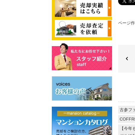
ページ作成
古参フ
COFFR
【今年