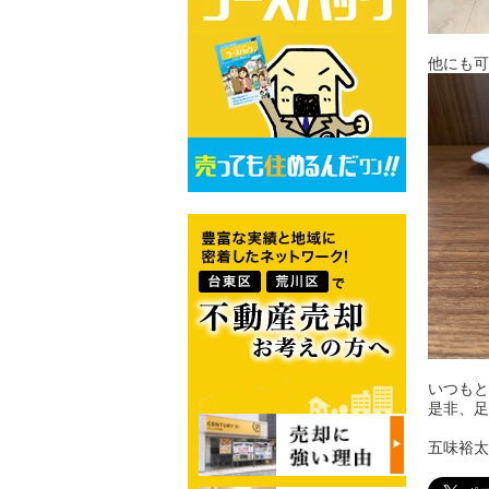
他にも可
いつもと
是非、足
五味裕太