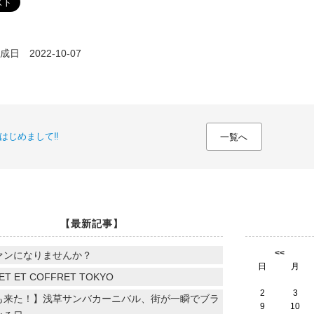
日 2022-10-07
はじめまして‼
一覧へ
【最新記事】
<<
ァンになりませんか？
日
月
ET ET COFFRET TOKYO
2
3
も来た！】浅草サンバカーニバル、街が一瞬でブラ
9
10