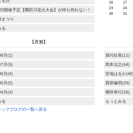
なる日
16
17
23
24
.7.25開催予定【隅田川花火大会】が待ち切れない！
30
31
顔まつり
みる
【月別】
08月(1)
屋代社長(11)
07月(5)
岡本治之(44)
06月(4)
宮地はるか(40
05月(5)
西部倫明(29)
04月(4)
櫻井孝行(26)
みる
もっとみる
タッフブログの一覧へ戻る