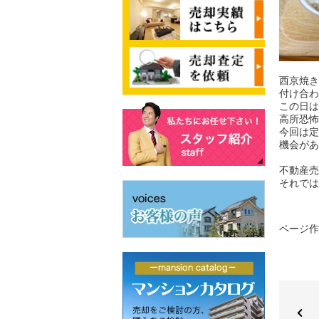
西京焼き
付け合わ
この日は
高所恐怖
今回は定
機会があ
不動産売
それでは
ページ作成