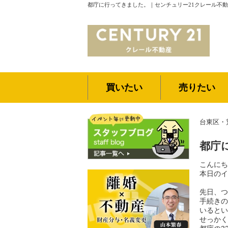
都庁に行ってきました。｜センチュリー21クレール不
買いたい
売りたい
台東区・
都庁
こんにち
本日のイ
先日、つ
手続きの
いるとい
せっかく