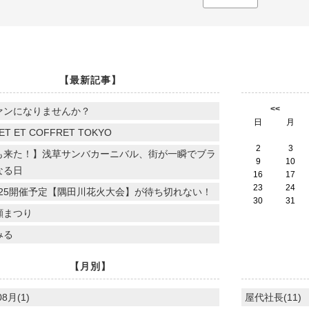
【最新記事】
<<
ァンになりませんか？
日
月
ET ET COFFRET TOKYO
2
3
も来た！】浅草サンバカーニバル、街が一瞬でブラ
9
10
なる日
16
17
23
24
.7.25開催予定【隅田川花火大会】が待ち切れない！
30
31
顔まつり
みる
【月別】
08月(1)
屋代社長(11)