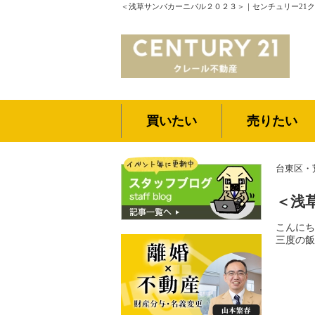
＜浅草サンバカーニバル２０２３＞｜センチュリー21
買いたい
売りたい
台東区・
＜浅
こんにち
三度の飯