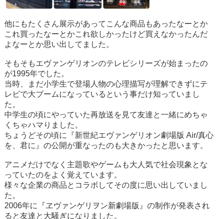
他にもたくさん展示があってこんな商品もあったなーとか
これ買ったなーとかこれ欲しかったけど買えなかったんだ
よなーとか思い出してました。
そもそもエヴァンゲリオンのテレビシリーズが始まったの
が1995年でした。
当時、まだ小学生で登場人物の心理描写が理解できずにテ
レビで大ブームになっているという事だけ知っていまし
た。
中学生の頃にやっていた再放送を見て友達と一緒にめちゃ
くちゃハマりました。
ちょうどその頃に『新世紀エヴァンゲリオン劇場版 Air/真心
を、君に』の公開が重なったのも大きかったと思います。
アニメだけでなく主題歌やゲームも大人気で社会現象とな
っていたのをよく覚えています。
様々な企業の商品とコラボしてその度に思い出していまし
た。
2006年に『ヱヴァンゲリヲン新劇場版』の制作が発表され
ると友達と大騒ぎになりました。