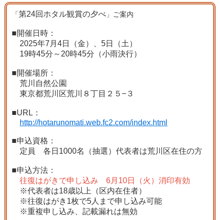
第24回ホタル観賞の夕べ
「
」ご案内
■開催日時：
2025年7月4日（金）、5日（土）
19時45分～20時45分（小雨決行）
■開催場所：
荒川自然公園
東京都荒川区荒川８丁目２５−３
■URL：
http://hotarunomati.web.fc2.com/index.html
■申込資格：
定員 各日1000名（抽選）代表者は荒川区在住の方
■申込方法：
往復はがきで申し込み 6月10日（火）消印有効
※代表者は18歳以上（区内在住者）
※往復はがき1枚で5人まで申し込み可能
※重複申し込み、記載漏れは無効