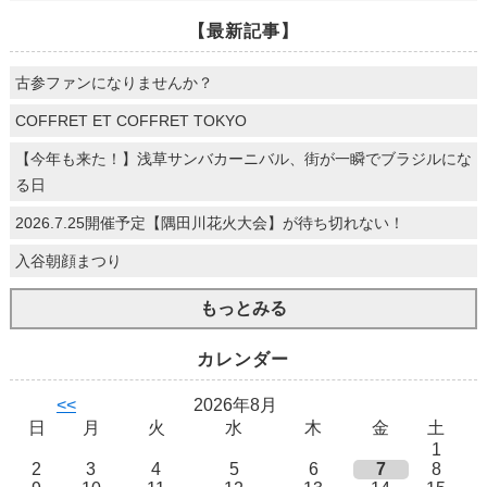
【最新記事】
古参ファンになりませんか？
COFFRET ET COFFRET TOKYO
【今年も来た！】浅草サンバカーニバル、街が一瞬でブラジルにな
る日
2026.7.25開催予定【隅田川花火大会】が待ち切れない！
入谷朝顔まつり
もっとみる
カレンダー
<<
2026年8月
日
月
火
水
木
金
土
1
2
3
4
5
6
7
8