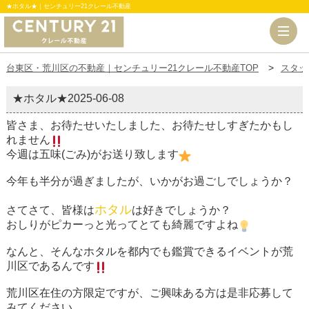
★ホタル★｜センチュリー21クレール不動産
台東区・荒川区の不動産｜センチュリー21クレール不動産TOP
スタッ
★ホタル★
2025-06-08
皆さま、お待たせいたしました、お待たせしすぎたかもし
れません
今週は五味(ごみ)がお送り致します
今年も半分が過ぎましたが、いかがお過ごしでしょうか？
ホタル
さてさて、皆様は
は好きでしょうか？
おしりがピカーっと光ってとても綺麗ですよね
なんと、そんなホタルを都内でも鑑賞できるイベントが荒
川区であるんです
荒川区在住の方限定ですが、ご興味ある方は是非応募して
みてください。