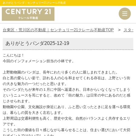
ありがとうパンダ｜センチュリー21クレール不動産
台東区・荒川区の不動産｜センチュリー21クレール不動産TOP
スタッ
ありがとうパンダ
2025-12-19
こんにちは！
今回のインフォメーション担当の小林です。
上野動物園のパンダは、長年にわたり多くの人に親しまれてきました。
白と黒の愛らしい姿で、訪れる人の心を和ませてくれる存在は、上野という街
の大きな魅力の一つだったと思います。
そのパンダたちが来年の１月に中国へ返還され、日本からいなくなってしまう
というニュースを耳にすると、改めて「街の魅力」は日常の中にあるのだと感
じさせられます。
動物園や公園、文化施設が身近にあり、ふと思い立ったときに足を運べる環境
は、暮らしの質を大きく左右します。
上野周辺は交通利便性も高く、歴史や文化、自然がバランスよく共存するエリ
アです。
こうした街の価値を日々感じながら暮らせることは、住まい選びにおいて大切
なポイントではないでしょうか。