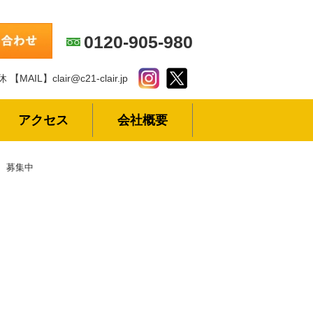
0120-905-980
休
【MAIL】clair@c21-clair.jp
アクセス
会社概要
募集中