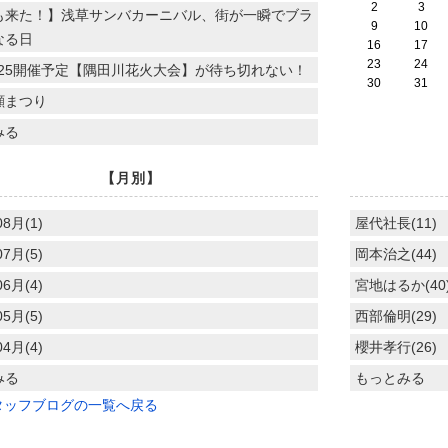
2
3
も来た！】浅草サンバカーニバル、街が一瞬でブラ
9
10
なる日
16
17
23
24
.7.25開催予定【隅田川花火大会】が待ち切れない！
30
31
顔まつり
みる
【月別】
08月(1)
屋代社長(11)
07月(5)
岡本治之(44)
06月(4)
宮地はるか(40
05月(5)
西部倫明(29)
04月(4)
櫻井孝行(26)
みる
もっとみる
タッフブログの一覧へ戻る