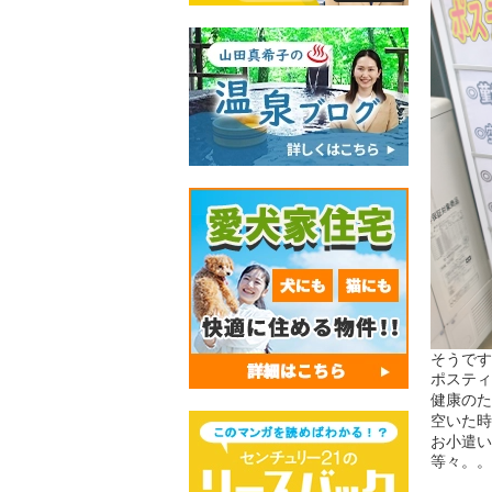
そうです
ポスティ
健康のた
空いた時
お小遣い
等々。。