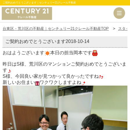
ご契約おめでとうございます｜センチュリー21クレール不動産
台東区・荒川区の不動産｜センチュリー21クレール不動産TOP
スタッ
ご契約おめでとうございます
2018-10-14
おはようございます
本日の担当岡本です
昨日はS様、荒川区のマンションご契約おめでとうございま
す
S様、今回良い家が見つかって良かったですね
新しいお住まい
ワクワクしますよね