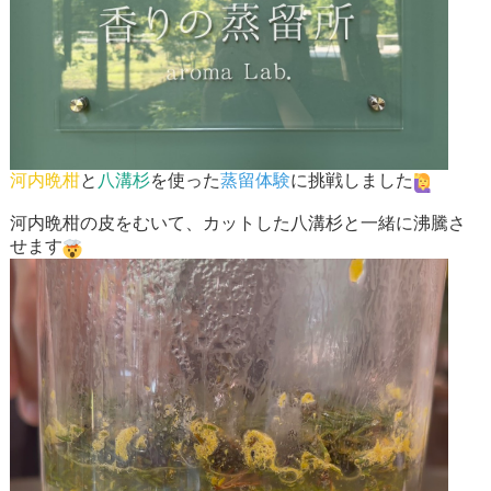
河内晩柑
と
八溝杉
を使った
蒸留体験
に挑戦しました
河内晩柑の皮をむいて、カットした八溝杉と一緒に沸騰さ
せます