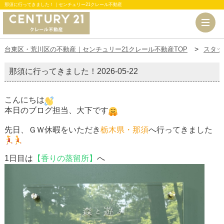
那須に行ってきました！｜センチュリー21クレール不動産
台東区・荒川区の不動産｜センチュリー21クレール不動産TOP
スタッ
那須に行ってきました！
2026-05-22
こんにちは
本日のブログ担当、大下です
先日、ＧＷ休暇をいただき
栃木県・那須
へ行ってきました
1日目は
【香りの蒸留所】
へ