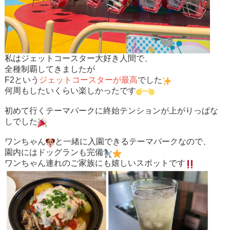
私はジェットコースター大好き人間で、
全種制覇してきましたが
F2
という
ジェットコースターが最高
でした
何周もしたいくらい楽しかったです
初めて行くテーマパークに終始テンションが上がりっぱな
しでした
ワンちゃん
と一緒に入園できるテーマパークなので、
園内にはドッグランも完備
ワンちゃん連れのご家族にも嬉しいスポットです